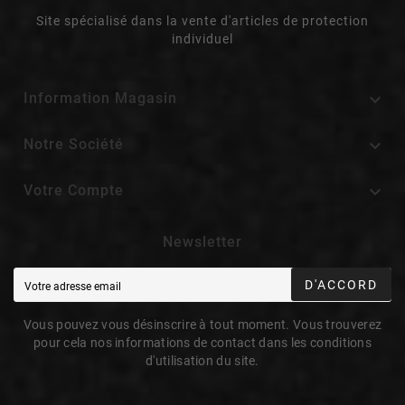
Site spécialisé dans la vente d'articles de protection
individuel

Information Magasin

Notre Société

Votre Compte
Newsletter
D'ACCORD
Vous pouvez vous désinscrire à tout moment. Vous trouverez
pour cela nos informations de contact dans les conditions
d'utilisation du site.