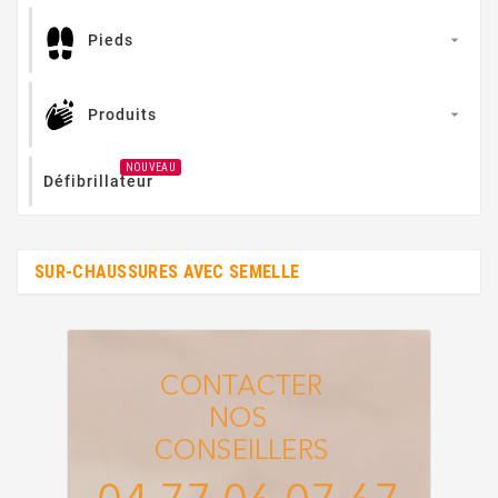
Pieds

Produits

NOUVEAU
Défibrillateur
SUR-CHAUSSURES AVEC SEMELLE