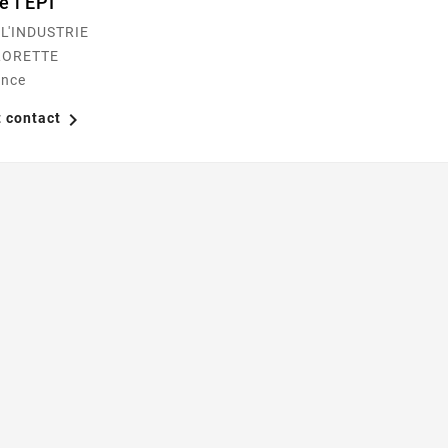
e l'EPI
 L'INDUSTRIE
LORETTE
ance

t contact