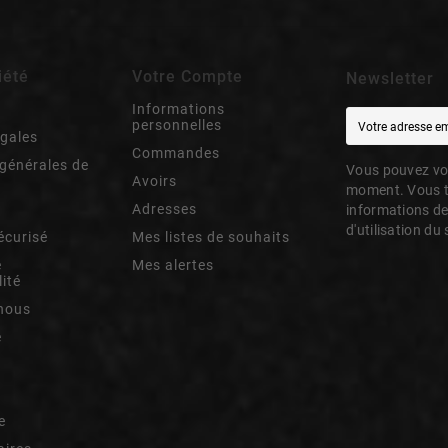
iété
Votre Compte
Newsletter
Informations
personnelles
égales
Commandes
générales de
Vous pouvez vou
Avoirs
moment. Vous t
Adresses
informations de
d'utilisation du 
écurisé
Mes listes de souhaits
e
Mes alertes
lité
nous
e
e