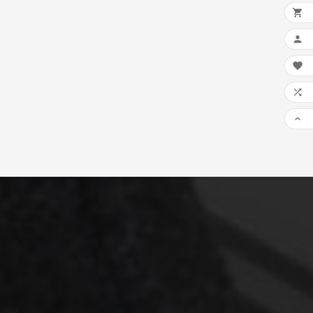




