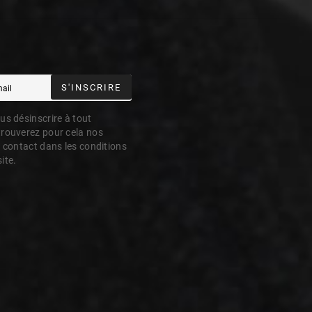
S'INSCRIRE
s désinscrire à tout
rouverez pour cela nos
 contact dans les conditions
site.