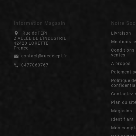
Information Magasin
Notre Soc
Rue de l'EPI
Livraison
location_on
2 ALLÉE DE L'INDUSTRIE
Mentions l
42420 LORETTE
France
Conditions 
ventes
contact@ruedelepi.fr
email
A propos
0477060767
call
Paiement s
Politique d
confidentia
Contactez-
Plan du sit
Magasins
Identifiant
Mon compt