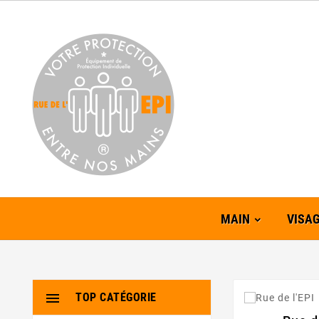
MAIN
VISA

TOP CATÉGORIE