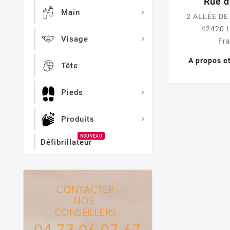
Rue d
Main

2 ALLÉE DE
42420 
Visage

Fr
A propos e
Tête
Pieds

Produits

NOUVEAU
Défibrillateur