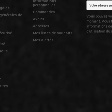
Informations
personnelles
égales
Commandes
générales de
Vous pouvez vou
Avoirs
moment. Vous t
Adresses
informations de
d'utilisation du 
écurisé
Mes listes de souhaits
e
Mes alertes
lité
nous
e
e
aires