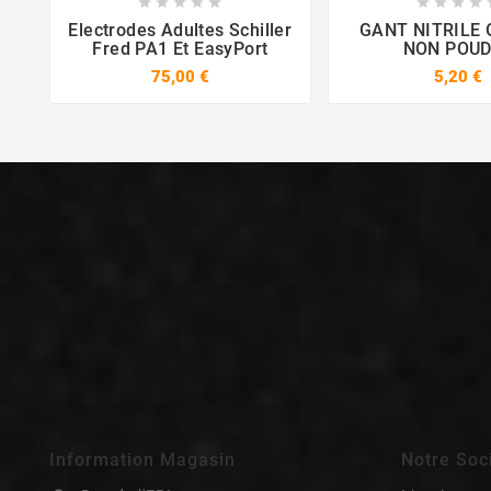















Electrodes Adultes Schiller
GANT NITRILE
Fred PA1 Et EasyPort
NON POU
75,00 €
5,20 €
Information Magasin
Notre Soc