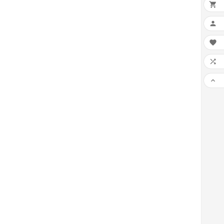




