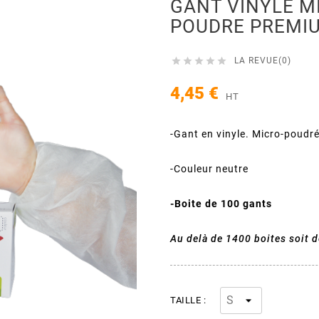
GANT VINYLE M
POUDRE PREMI





LA REVUE(0)
4,45 €
HT
-Gant en vinyle. Micro-poudr
-Couleur neutre
-Boite de 100 gants
Au delà de 1400 boites soit d
TAILLE :