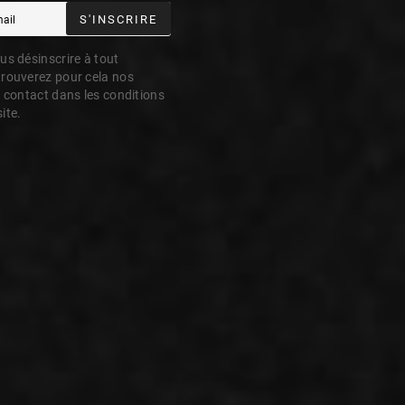
S'INSCRIRE
s désinscrire à tout
rouverez pour cela nos
 contact dans les conditions
site.