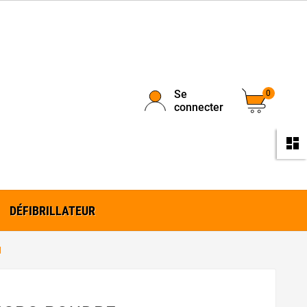
Se
0
connecter
da
DÉFIBRILLATEUR
M