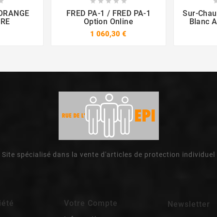













 ORANGE
FRED PA-1 / FRED PA-1
Sur-Chau
DRE
Option Online
Blanc 
1 060,30 €
Site spécialisé dans la vente d'articles de protection individuel
iété
Votre Compte
Newsletter