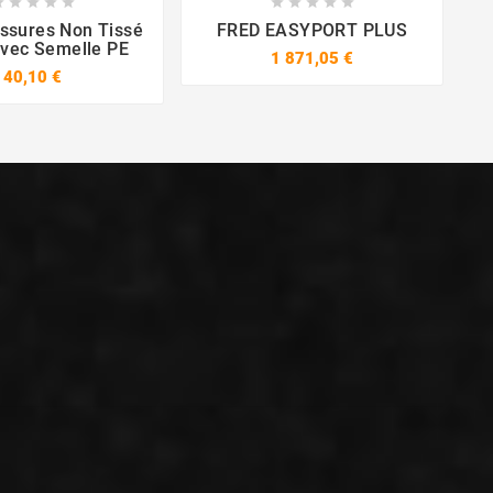

















ssures Non Tissé
FRED EASYPORT PLUS
Avec Semelle PE
1 871,05 €
40,10 €