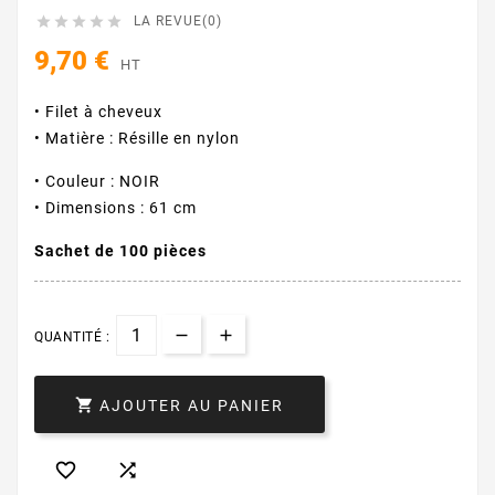





LA REVUE(0)
9,70 €
HT
• Filet à cheveux
• Matière : Résille en nylon
• Couleur : NOIR
• Dimensions : 61 cm
Sachet de 100 pièces
QUANTITÉ :

AJOUTER AU PANIER

