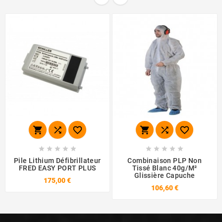
















Pile Lithium Défibrillateur
Combinaison PLP Non
FRED EASY PORT PLUS
Tissé Blanc 40g/m²
Glissière Capuche
175,00 €
106,60 €