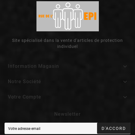
Site spécialisé dans la vente d'articles de protection
individuel

Information Magasin

Notre Société

Votre Compte
Newsletter
D'ACCORD